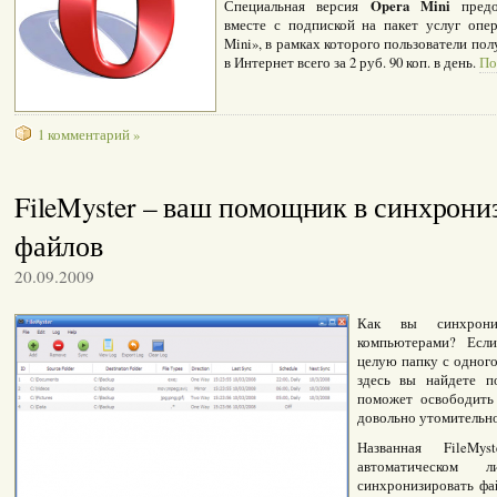
Opera Mini
Специальная версия
предос
вместе с подпиской на пакет услуг опер
Mini», в рамках которого пользователи п
в Интернет всего за 2 руб. 90 коп. в день.
По
1 комментарий »
FileMyster – ваш помощник в синхрони
файлов
20.09.2009
Как вы синхрони
компьютерами? Есл
целую папку с одного
здесь вы найдете п
поможет освободить
довольно утомительно
Названная FileMy
автоматическом
синхронизировать ф