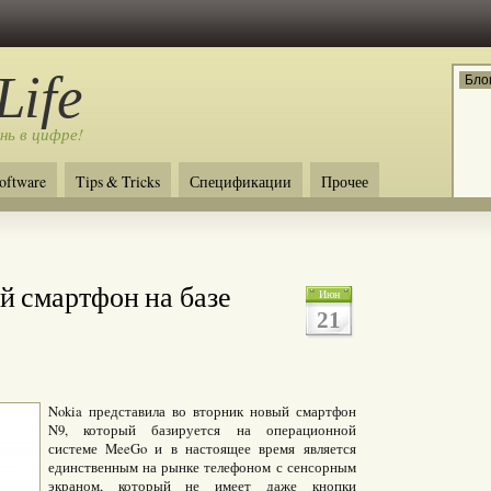
Life
Бло
нь в цифре!
oftware
Tips & Tricks
Спецификации
Прочее
й смартфон на базе
Июн
21
Nokia представила во вторник новый смартфон
N9, который базируется на операционной
системе MeeGo и в настоящее время является
единственным на рынке телефоном с сенсорным
экраном, который не имеет даже кнопки