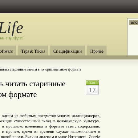
Life
Бло
нь в цифре!
oftware
Tips & Tricks
Спецификации
Прочее
читать старинные газеты в их оригинальном формате
ь читать старинные
Сен
17
ом формате
я одним из любимых предметов многих коллекционеров,
осящим существенный вклад в человеческую культуру.
в прошлом, изменения в формате газет, содержании,
ах и прочем, время от времени служат напоминанием о
 новой эпохи. Будучи лидером в мире Интернета, Google