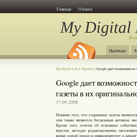
Главная
О блоге
My Digital 
Жиз
Hardware
S
My Digital Life
»
Прочее
» Google дает возможность 
Google дает возможност
газеты в их оригинальн
17.09.2008
Помимо того, что старинные газеты являютс
они также являются бесценным активом, вн
Кроме того, отчеты об основных событиях 
верстке, методах редактирования, заголовк
конце одной эпохи и символизируют о начале