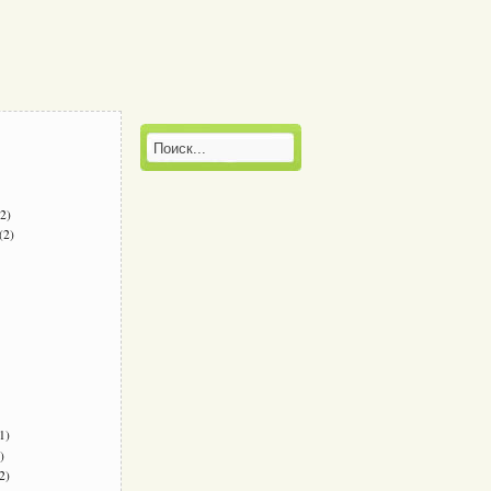
2)
(2)
1)
)
2)