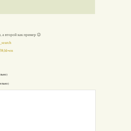
, а второй как пример 😉
d_search
038;hl=en
льно)
тельно)