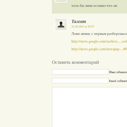
хоть бы линк оставил что-ли
Талгат
21.04.2011 в 20:57
Лови линки, с первым разберешься
http://news.google.com/archive.....ce
http://news.google.com/newspap.....#
Оставить комментарий
Имя (обязате
Email (обяза