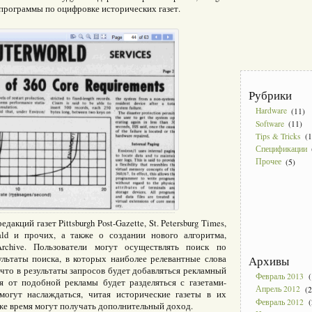
 программы по оцифровке исторических газет.
Рубрики
Hardware
(11)
Software
(11)
Tips & Tricks
(1
Спецификации
Прочее
(5)
кций газет Pittsburgh Post-Gazette, St. Petersburg Times,
erald и прочих, а также о создании нового алгоритма,
chive. Пользователи могут осуществлять поиск по
льтаты поиска, в которых наиболее релевантные слова
Архивы
что в результаты запросов будет добавляться рекламный
Февраль 2013
(
ая от подобной рекламы будет разделяться с газетами-
Апрель 2012
(2
могут наслаждаться, читая исторические газеты в их
Февраль 2012
(
же время могут получать дополнительный доход.