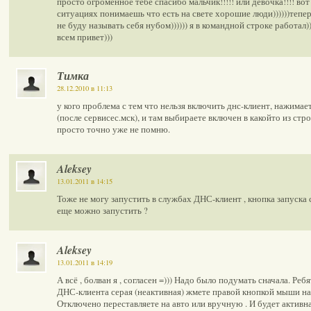
просто огроменное тебе спасибо мальчик!!!!! или девочка!!!! вот
ситуациях понимаешь что есть на свете хорошие люди))))))тепе
не буду называть себя нубом)))))) я в командной строке работал))))))))
всем привет)))
Тимка
28.12.2010 в 11:13
у кого проблема с тем что нельзя включить днс-клиент, нажимает
(после сервисес.мск), и там выбираете включен в какойто из стро
просто точно уже не помню.
Aleksey
13.01.2011 в 14:15
Тоже не могу запустить в службах ДНС-клиент , кнопка запуска с
еще можно запустить ?
Aleksey
13.01.2011 в 14:19
А всё , болван я , согласен =))) Надо было подумать сначала. Ребя
ДНС-клиента серая (неактивная) жмете правой кнопкой мыши на
Отключено переставляете на авто или вручную . И будет активна