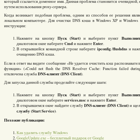
который ссылается доменное имя. Данная проблема становится очевидной, е
путем использования proxy-сервера.
Когда возникает подобная проблема, одним из способов ее решения явл
локальном компьютере. Для очистки DNS кэша в Windows XP и Windows 
инструкции:
Пуск (Start)
Выполнит
Нажмите на кнопку
и выберите пункт
Cmd
Enter
диалоговом окне наберите
и нажмите
.
ipconfig /flushdns
В открывшейся командной строке наберите
и наж
очищению DNS кэша.
Если в ответ вы видите сообщение «Не удается очистить кэш распознавате
функции» («Could not flush the DNS Resolver Cache: Function failed during
DNS-клиент (DNS Client)
отключена служба
.
Для запуска данной службы проделайте следующие шаги:
Пуск (Start)
Выполнит
Нажмите на кнопку
и выберите пункт
services.msc
Enter
диалоговом окне наберите
и нажмите
.
DNS-клиент (DNS Client)
В открывшемся окне найдите службу
и щел
службу (Start Service)
.
Похожие публикации:
Как удалить службу Windows
GoogleUpdate.exe – бесплатный подарок от Google