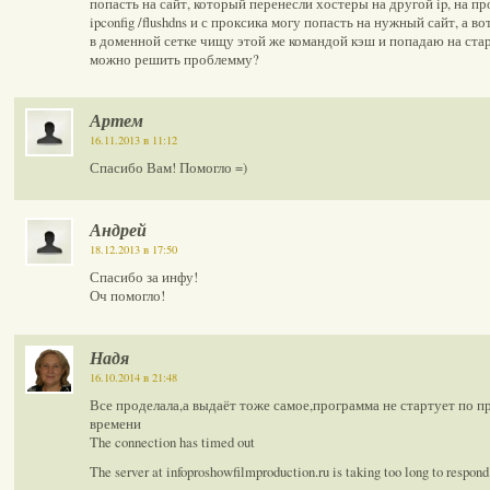
попасть на сайт, который перенесли хостеры на другой ip, на 
ipconfig /flushdns и с проксика могу попасть на нужный сайт, а 
в доменной сетке чищу этой же командой кэш и попадаю на стары
можно решить проблемму?
Артем
16.11.2013 в 11:12
Спасибо Вам! Помогло =)
Андрей
18.12.2013 в 17:50
Спасибо за инфу!
Оч помогло!
Надя
16.10.2014 в 21:48
Все проделала,а выдаёт тоже самое,программа не стартует по п
времени
The connection has timed out
The server at infoproshowfilmproduction.ru is taking too long to respond