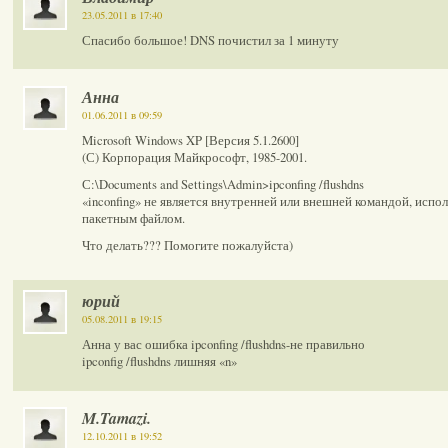
23.05.2011 в 17:40
Спасибо большое! DNS почистил за 1 минуту
Анна
01.06.2011 в 09:59
Microsoft Windows XP [Версия 5.1.2600]
(С) Корпорация Майкрософт, 1985-2001.
С:\Documents and Settings\Admin>ipconfing /flushdns
«inconfing» не является внутренней или внешней командой, исп
пакетным файлом.
Что делать??? Помогите пожалуйста)
юрий
05.08.2011 в 19:15
Анна у вас ошибка ipconfing /flushdns-не правильно
ipconfig /flushdns лишняя «n»
M.Tamazi.
12.10.2011 в 19:52