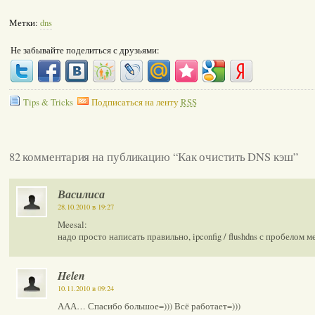
Метки:
dns
Не забывайте поделиться с друзьями:
Tips & Tricks
Подписаться на ленту
RSS
82 комментария на публикацию “Как очистить DNS кэш”
Василиса
28.10.2010 в 19:27
Meesal:
надо просто написать правильно, ipconfig / flushdns с пробелом м
Helen
10.11.2010 в 09:24
ААА… Спасибо большое=))) Всё работает=)))