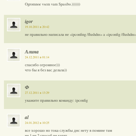
Ogromnoe vsem vam Spasibo.)))))))
igor
19.10.2011 в 20:42
не правильно написала не «ipconfing /flushdns» a «ipconfig /flushdns
Алина
24.12.2011 в 01:14
спасибо огромное)))
что бы я без вас делала))
Ф
27.12.2011 в 13:29
укажите правильно команду: ipconfig
al
24.01.2012 в 10:25
все хорошо но тока службы днс нету в помине там
не 1 не 2 способ не катят