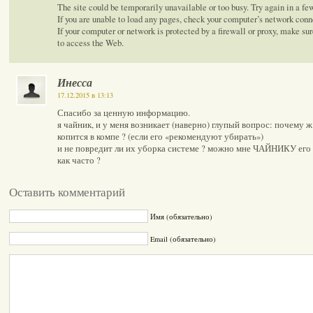
The site could be temporarily unavailable or too busy. Try again in a f
If you are unable to load any pages, check your computer’s network conn
If your computer or network is protected by a firewall or proxy, make sur
to access the Web.
Инесса
17.12.2015 в 13:13
Спасибо за ценную информацию.
я чайник, и у меня возникает (наверно) глупый вопрос: почему 
копится в компе ? (если его «рекомендуют убирать»)
и не повредит ли их уборка системе ? можно мне ЧАЙНИКУ его 
как часто ?
Оставить комментарий
Имя (обязательно)
Email (обязательно)